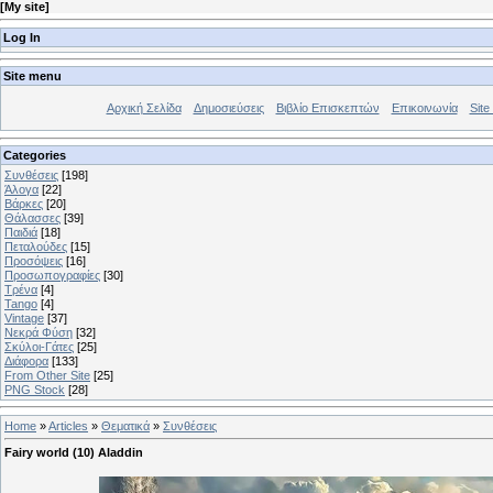
[
My site
]
Log In
Site menu
Αρχική Σελίδα
Δημοσιεύσεις
Βιβλίο Επισκεπτών
Επικοινωνία
Site 
Categories
Συνθέσεις
[198]
Άλογα
[22]
Βάρκες
[20]
Θάλασσες
[39]
Παιδιά
[18]
Πεταλούδες
[15]
Προσόψεις
[16]
Προσωπογραφίες
[30]
Τρένα
[4]
Tango
[4]
Vintage
[37]
Νεκρά Φύση
[32]
Σκύλοι-Γάτες
[25]
Διάφορα
[133]
From Other Site
[25]
PNG Stock
[28]
Home
»
Articles
»
Θεματικά
»
Συνθέσεις
Fairy world (10) Aladdin