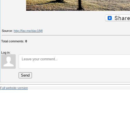
Source
:
http://fav.me/dax18j8
Total comments
:
0
Log in:
Send
Full website version