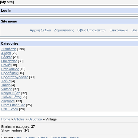
[
My site
]
Log In
Site menu
Αρχική Σελίδα
Δημοσιεύσεις
Βιβλίο Επισκεπτών
Επικοινωνία
Site 
Categories
Συνθέσεις
[198]
Άλογα
[22]
Βάρκες
[20]
Θάλασσες
[39]
Παιδιά
[18]
Πεταλούδες
[15]
Προσόψεις
[16]
Προσωπογραφίες
[30]
Τρένα
[4]
Tango
[4]
Vintage
[37]
Νεκρά Φύση
[32]
Σκύλοι-Γάτες
[25]
Διάφορα
[133]
From Other Site
[25]
PNG Stock
[28]
Home
»
Articles
»
Θεματικά
» Vintage
Entries in category
:
37
Shown entries
:
1-3
Sort by
:
Date
·
Name
·
Rating
·
Comments
·
Views