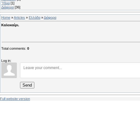
Ύδρα
[1]
Διάφορα
[36]
Home
»
Articles
»
Ελλάδα
»
Διάφορα
Καλοκαίρι.
Total comments
:
0
Log in:
Send
Full website version