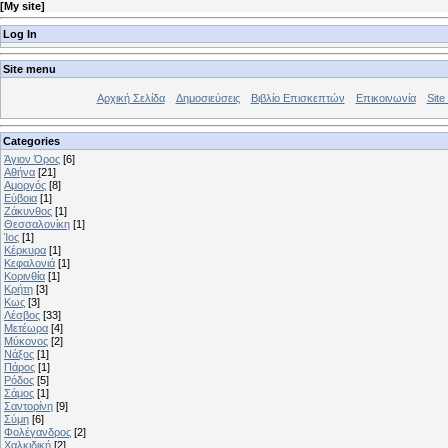
[
My site
]
Log In
Site menu
Αρχική Σελίδα
Δημοσιεύσεις
Βιβλίο Επισκεπτών
Επικοινωνία
Site 
Categories
Άγιον Όρος
[6]
Αθήνα
[21]
Αμοργός
[8]
Εύβοια
[1]
Ζάκυνθος
[1]
Θεσσαλονίκη
[1]
Ίος
[1]
Κέρκυρα
[1]
Κεφαλονιά
[1]
Κορινθία
[1]
Κρήτη
[3]
Κως
[3]
Λέσβος
[33]
Μετέωρα
[4]
Μύκονος
[2]
Νάξος
[1]
Πάρος
[1]
Ρόδος
[5]
Σάμος
[1]
Σαντορίνη
[9]
Σύμη
[6]
Φολέγανδρος
[2]
Χαλκιδική
[2]