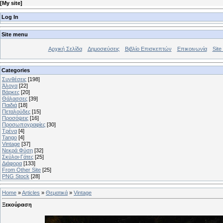
[
My site
]
Log In
Site menu
Αρχική Σελίδα
Δημοσιεύσεις
Βιβλίο Επισκεπτών
Επικοινωνία
Site 
Categories
Συνθέσεις
[198]
Άλογα
[22]
Βάρκες
[20]
Θάλασσες
[39]
Παιδιά
[18]
Πεταλούδες
[15]
Προσόψεις
[16]
Προσωπογραφίες
[30]
Τρένα
[4]
Tango
[4]
Vintage
[37]
Νεκρά Φύση
[32]
Σκύλοι-Γάτες
[25]
Διάφορα
[133]
From Other Site
[25]
PNG Stock
[28]
Home
»
Articles
»
Θεματικά
»
Vintage
Ξεκούραση