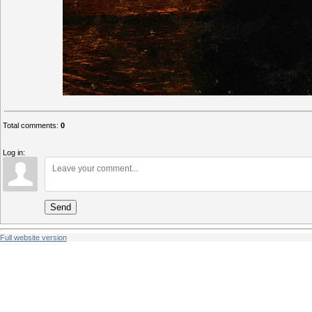
Total comments
:
0
Log in:
Send
Full website version