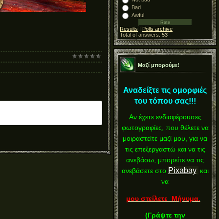
Bad
Awful
Results
|
Polls archive
Total of answers:
53
Μαζί μπορούμε!
Αναδείξτε τις ομορφιές
του τόπου σας!!!
Αν έχετε ενδιαφέρουσες
φωτογραφίες, που θέλετε να
μοιραστείτε μαζί μου, για να
τις επεξεργαστώ και να τις
ανεβάσω, μπορείτε να τις
Pixabay
ανεβάσετε στο
και
να
μου στείλετε Μήνυμα.
(
Γράψτε την