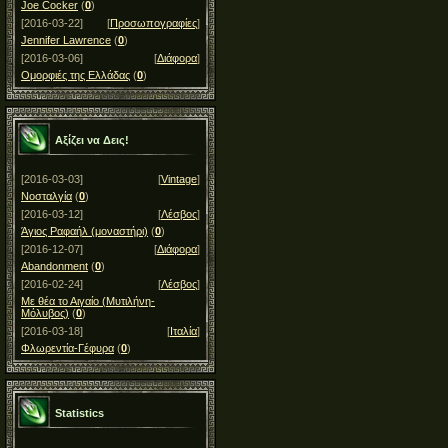
Joe Cocker
(
0
)
[2016-03-22]
[
Προσωπογραφίες
]
Jennifer Lawrence
(
0
)
[2016-03-06]
[
Διάφορα
]
Ομορφιές της Ελλάδας
(
0
)
Αξίζει να Δεις!
[2016-03-03]
[
Vintage
]
Νοσταλγία
(
0
)
[2016-03-12]
[
Λέσβος
]
Άγιος Ραφαήλ (μοναστήρι)
(
0
)
[2016-12-07]
[
Διάφορα
]
Abandonment
(
0
)
[2016-02-24]
[
Λέσβος
]
Με θέα το Αιγαίο (Μυτιλήνη-
Μόλυβος)
(
0
)
[2016-03-18]
[
Ιταλία
]
Φλωρεντία-Γέφυρα
(
0
)
Statistics