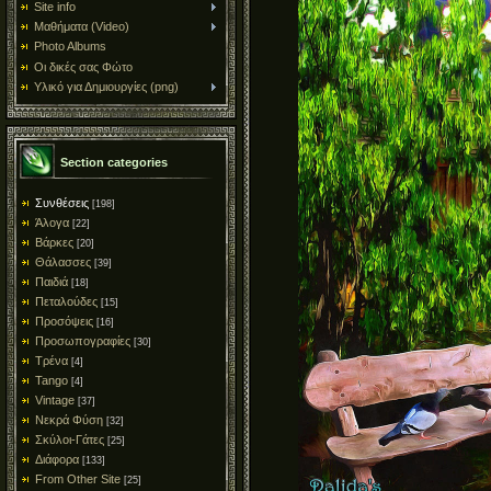
Site info
Μαθήματα (Video)
Photo Albums
Οι δικές σας Φώτο
Υλικό για Δημιουργίες (png)
Section categories
Συνθέσεις
[198]
Άλογα
[22]
Βάρκες
[20]
Θάλασσες
[39]
Παιδιά
[18]
Πεταλούδες
[15]
Προσόψεις
[16]
Προσωπογραφίες
[30]
Τρένα
[4]
Tango
[4]
Vintage
[37]
Νεκρά Φύση
[32]
Σκύλοι-Γάτες
[25]
Διάφορα
[133]
From Other Site
[25]