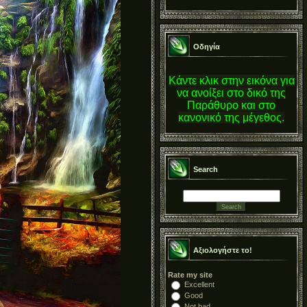
Οδηγία
Κάντε κλικ στην εικόνα για
να ανοίξει στο δικό της
Παράθυρο και στο
κανονικό της μέγεθος.
Search
Αξιολογήστε το!
Rate my site
Excellent
Good
Not bad