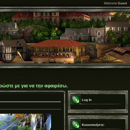
Welcome
Guest
ρώστε με για να την αφαιρέσω.
Log In
Κοινοποιήστε: