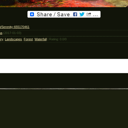
rt/Serenity-655170461
na
(2017-01-03)
ry
,
Landscapes
,
Forest
,
Waterfall
|
Rating
:
0.0
/
0