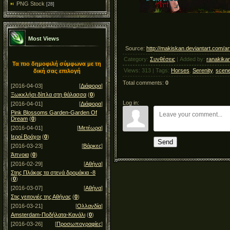
PNG Stock
[28]
Most Views
Source
:
http://makiskan.deviantart.com/a
Category
:
Συνθέσεις
|
Added by
:
ranakika
Τα πιο δημοφιλή σύμφωνα με τη
Views
:
313
|
Tags
:
Horses
,
Serenity
,
scene
δική σας επιλογή
Total comments
:
0
[2016-04-03]
[
Διάφορα
]
Ξωκκλήσι δίπλα στη θάλασσα
(
0
)
Log in:
[2016-04-01]
[
Διάφορα
]
Pink Blossoms Garden-Garden Of
Dream
(
0
)
[2016-04-01]
[
Μετέωρα
]
Ιεροί Βράχοι
(
0
)
Send
[2016-03-23]
[
Βάρκες
]
Άπνοια
(
0
)
[2016-02-29]
[
Αθήνα
]
Στης Πλάκας τα στενά δρομάκια -8
(
0
)
[2016-03-07]
[
Αθήνα
]
Στις γειτονιές της Αθήνας
(
0
)
[2016-03-21]
[
Ολλανδία
]
Amsterdam-Ποδήλατα-Κανάλι
(
0
)
[2016-03-26]
[
Προσωπογραφίες
]