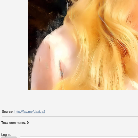
Source
:
http://fav.me/daxjca2
Total comments
:
0
Log in: