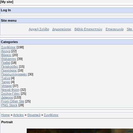
[
My site
]
Log In
Site menu
Αρχική Σελίδα
Δημοσιεύσεις
Βιβλίο Επισκεπτών
Επικοινωνία
Site 
Categories
Συνθέσεις
[198]
Άλογα
[22]
Βάρκες
[20]
Θάλασσες
[39]
Παιδιά
[18]
Πεταλούδες
[15]
Προσόψεις
[16]
Προσωπογραφίες
[30]
Τρένα
[4]
Tango
[4]
Vintage
[37]
Νεκρά Φύση
[32]
Σκύλοι-Γάτες
[25]
Διάφορα
[133]
From Other Site
[25]
PNG Stock
[28]
Home
»
Articles
»
Θεματικά
»
Συνθέσεις
Portrait