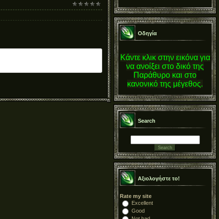
Οδηγία
Κάντε κλικ στην εικόνα για
να ανοίξει στο δικό της
Παράθυρο και στο
κανονικό της μέγεθος.
Search
Αξιολογήστε το!
Rate my site
Excellent
Good
Not bad