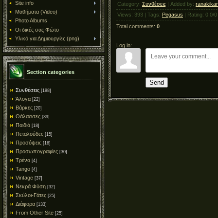
Site info
Category
:
Συνθέσεις
|
Added by
:
ranakika
Μαθήματα (Video)
Views
:
393
|
Tags
:
Pegasus
|
Rating
:
0.0
/
0
Photo Albums
Total comments
:
0
Οι δικές σας Φώτο
Υλικό για Δημιουργίες (png)
Log in:
Section categories
Send
Συνθέσεις
[198]
Άλογα
[22]
Βάρκες
[20]
Θάλασσες
[39]
Παιδιά
[18]
Πεταλούδες
[15]
Προσόψεις
[16]
Προσωπογραφίες
[30]
Τρένα
[4]
Tango
[4]
Vintage
[37]
Νεκρά Φύση
[32]
Σκύλοι-Γάτες
[25]
Διάφορα
[133]
From Other Site
[25]