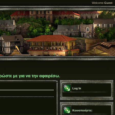
Welcome
Guest
ρώστε με για να την αφαιρέσω.
Log In
Κοινοποιήστε: