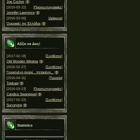
Joe Cocker
(
0
)
[2016-03-22]
[
Προσωπογραφίες
]
Jennifer Lawrence
(
0
)
[2016-03-06]
[
Διάφορα
]
Ομορφιές της Ελλάδας
(
0
)
Αξίζει να Δεις!
[2017-02-18]
[
Συνθέσεις
]
Old Wooden Window
(
0
)
[2016-02-27]
[
Συνθέσεις
]
Γερασμένο σκαρί... πεταμένο...
(
0
)
[2016-04-11]
[
Τουρκία
]
Topkapi
(
0
)
[2016-03-23]
[
Προσωπογραφίες
]
Candice Swanepoel
(
0
)
[2017-02-22]
[
Συνθέσεις
]
Surveying
(
0
)
Statistics