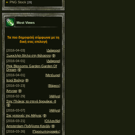
PNG Stock
[28]
Most Views
Τα πιο δημοφιλή σύμφωνα με τη
δική σας επιλογή
[2016-04-03]
[
Διάφορα
]
Ξωκκλήσι δίπλα στη θάλασσα
(
0
)
[2016-04-01]
[
Διάφορα
]
Pink Blossoms Garden-Garden Of
Dream
(
0
)
[2016-04-01]
[
Μετέωρα
]
Ιεροί Βράχοι
(
0
)
[2016-03-23]
[
Βάρκες
]
Άπνοια
(
0
)
[2016-02-29]
[
Αθήνα
]
Στης Πλάκας τα στενά δρομάκια -8
(
0
)
[2016-03-07]
[
Αθήνα
]
Στις γειτονιές της Αθήνας
(
0
)
[2016-03-21]
[
Ολλανδία
]
Amsterdam-Ποδήλατα-Κανάλι
(
0
)
[2016-03-26]
[
Προσωπογραφίες
]