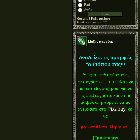
Bad
Awful
Results
|
Polls archive
Total of answers:
53
Μαζί μπορούμε!
Αναδείξτε τις ομορφιές
του τόπου σας!!!
Αν έχετε ενδιαφέρουσες
φωτογραφίες, που θέλετε να
μοιραστείτε μαζί μου, για να
τις επεξεργαστώ και να τις
ανεβάσω, μπορείτε να τις
Pixabay
ανεβάσετε στο
και
να
μου στείλετε Μήνυμα.
(
Γράψτε την