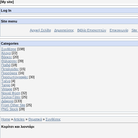
[
My site
]
Log In
Site menu
Αρχική Σελίδα
Δημοσιεύσεις
Βιβλίο Επισκεπτών
Επικοινωνία
Site 
Categories
Συνθέσεις
[198]
Άλογα
[22]
Βάρκες
[20]
Θάλασσες
[39]
Παιδιά
[18]
Πεταλούδες
[15]
Προσόψεις
[16]
Προσωπογραφίες
[30]
Τρένα
[4]
Tango
[4]
Vintage
[37]
Νεκρά Φύση
[32]
Σκύλοι-Γάτες
[25]
Διάφορα
[133]
From Other Site
[25]
PNG Stock
[28]
Home
»
Articles
»
Θεματικά
»
Συνθέσεις
Κορίτσι και λιοντάρι