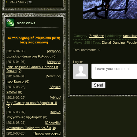
PNG Stock
[28]
Most Views
Category
:
Συνθέσεις
|
Added by
:
ranakika
Τα πιο δημοφιλή σύμφωνα με τη
δική σας επιλογή
Views
:
288
|
Tags
:
Digital
,
Dancing
,
People
Total comments
:
0
[2016-04-03]
[
Διάφορα
]
Ξωκκλήσι δίπλα στη θάλασσα
(
0
)
Log in:
[2016-04-01]
[
Διάφορα
]
Pink Blossoms Garden-Garden Of
Dream
(
0
)
[2016-04-01]
[
Μετέωρα
]
Ιεροί Βράχοι
(
0
)
Send
[2016-03-23]
[
Βάρκες
]
Άπνοια
(
0
)
[2016-02-29]
[
Αθήνα
]
Στης Πλάκας τα στενά δρομάκια -8
(
0
)
[2016-03-07]
[
Αθήνα
]
Στις γειτονιές της Αθήνας
(
0
)
[2016-03-21]
[
Ολλανδία
]
Amsterdam-Ποδήλατα-Κανάλι
(
0
)
[2016-03-26]
[
Προσωπογραφίες
]