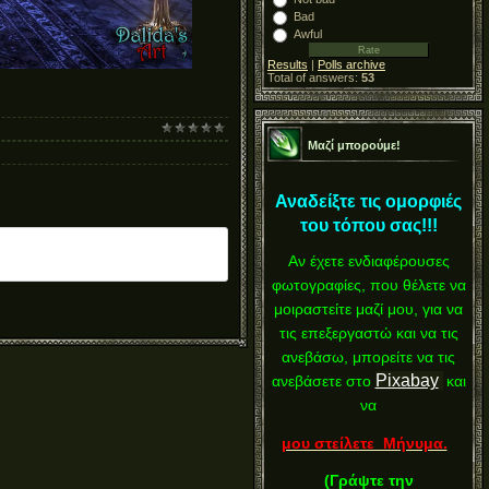
Bad
Awful
Results
|
Polls archive
Total of answers:
53
Μαζί μπορούμε!
Αναδείξτε τις ομορφιές
του τόπου σας!!!
Αν έχετε ενδιαφέρουσες
φωτογραφίες, που θέλετε να
μοιραστείτε μαζί μου, για να
τις επεξεργαστώ και να τις
ανεβάσω, μπορείτε να τις
Pixabay
ανεβάσετε στο
και
να
μου στείλετε Μήνυμα.
(
Γράψτε την