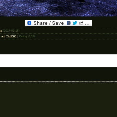
na
(2017-01-18)
,
art
,
TANGO
|
Rating
:
0.0
/
0