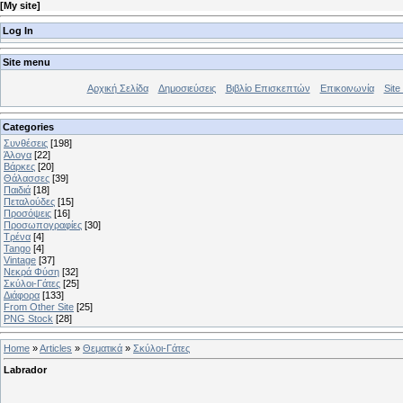
[
My site
]
Log In
Site menu
Αρχική Σελίδα
Δημοσιεύσεις
Βιβλίο Επισκεπτών
Επικοινωνία
Site 
Categories
Συνθέσεις
[198]
Άλογα
[22]
Βάρκες
[20]
Θάλασσες
[39]
Παιδιά
[18]
Πεταλούδες
[15]
Προσόψεις
[16]
Προσωπογραφίες
[30]
Τρένα
[4]
Tango
[4]
Vintage
[37]
Νεκρά Φύση
[32]
Σκύλοι-Γάτες
[25]
Διάφορα
[133]
From Other Site
[25]
PNG Stock
[28]
Home
»
Articles
»
Θεματικά
»
Σκύλοι-Γάτες
Labrador