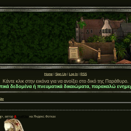
Home
|
Sign Up
|
Log In
|
RSS
Κάντε κλικ στην εικόνα για να ανοίξει στο δικό της Παράθυρο.
πικά δεδομένα ή πνευματικά δικαιώματα, παρακαλώ ενημε
ite
к
», автор
A
nnaKlip
на Яндекс.Фотках