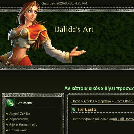
Saturday, 2026-08-08, 4:23 PM
Dalida's Art
Αν κάποια εικόνα θίγει προσω
Home
»
Articles
»
Θεματικά
»
From Other S
Site menu
Far East 2
Αρχική Σελίδα
Фотографии в альбоме «
Дальний Восто
Δημοσιεύσεις
Βιβλίο Επισκεπτών
Επικοινωνία