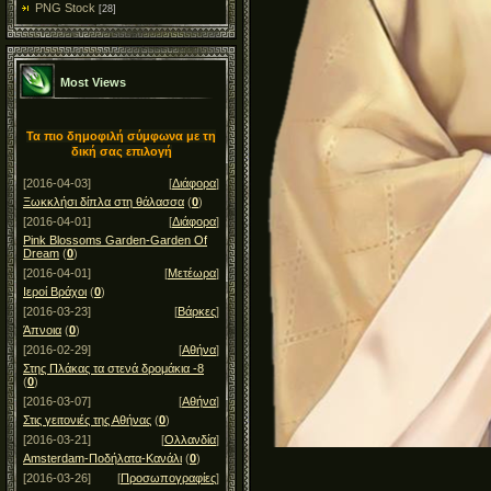
PNG Stock
[28]
Most Views
Τα πιο δημοφιλή σύμφωνα με τη
δική σας επιλογή
[2016-04-03]
[
Διάφορα
]
Ξωκκλήσι δίπλα στη θάλασσα
(
0
)
[2016-04-01]
[
Διάφορα
]
Pink Blossoms Garden-Garden Of
Dream
(
0
)
[2016-04-01]
[
Μετέωρα
]
Ιεροί Βράχοι
(
0
)
[2016-03-23]
[
Βάρκες
]
Άπνοια
(
0
)
[2016-02-29]
[
Αθήνα
]
Στης Πλάκας τα στενά δρομάκια -8
(
0
)
[2016-03-07]
[
Αθήνα
]
Στις γειτονιές της Αθήνας
(
0
)
[2016-03-21]
[
Ολλανδία
]
Amsterdam-Ποδήλατα-Κανάλι
(
0
)
[2016-03-26]
[
Προσωπογραφίες
]