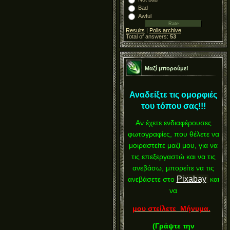
Bad
Awful
Results
|
Polls archive
Total of answers:
53
Μαζί μπορούμε!
Αναδείξτε τις ομορφιές
του τόπου σας!!!
Αν έχετε ενδιαφέρουσες
φωτογραφίες, που θέλετε να
μοιραστείτε μαζί μου, για να
τις επεξεργαστώ και να τις
ανεβάσω, μπορείτε να τις
Pixabay
ανεβάσετε στο
και
να
μου στείλετε Μήνυμα.
(
Γράψτε την