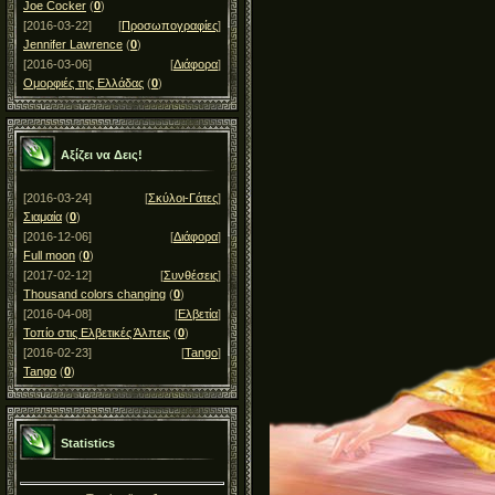
Joe Cocker
(
0
)
[2016-03-22]
[
Προσωπογραφίες
]
Jennifer Lawrence
(
0
)
[2016-03-06]
[
Διάφορα
]
Ομορφιές της Ελλάδας
(
0
)
Αξίζει να Δεις!
[2016-03-24]
[
Σκύλοι-Γάτες
]
Σιαμαία
(
0
)
[2016-12-06]
[
Διάφορα
]
Full moon
(
0
)
[2017-02-12]
[
Συνθέσεις
]
Thousand colors changing
(
0
)
[2016-04-08]
[
Ελβετία
]
Τοπίο στις Ελβετικές Άλπεις
(
0
)
[2016-02-23]
[
Tango
]
Tango
(
0
)
Statistics