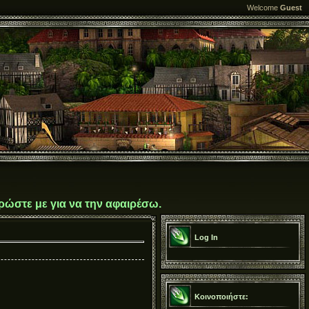
Welcome
Guest
ρώστε με για να την αφαιρέσω.
Log In
Κοινοποιήστε: