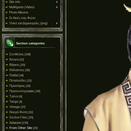
Site info
Μαθήματα (Video)
Photo Albums
Οι δικές σας Φώτο
Υλικό για Δημιουργίες (png)
Section categories
Συνθέσεις
[198]
Άλογα
[22]
Βάρκες
[20]
Θάλασσες
[39]
Παιδιά
[18]
Πεταλούδες
[15]
Προσόψεις
[16]
Προσωπογραφίες
[30]
Τρένα
[4]
Tango
[4]
Vintage
[37]
Νεκρά Φύση
[32]
Σκύλοι-Γάτες
[25]
Διάφορα
[133]
From Other Site
[25]