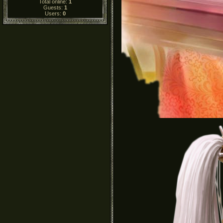
Total online:
1
Guests:
1
Users:
0