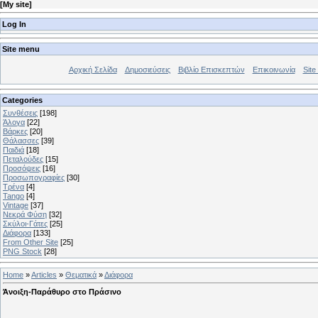
[
My site
]
Log In
Site menu
Αρχική Σελίδα
Δημοσιεύσεις
Βιβλίο Επισκεπτών
Επικοινωνία
Site 
Categories
Συνθέσεις
[198]
Άλογα
[22]
Βάρκες
[20]
Θάλασσες
[39]
Παιδιά
[18]
Πεταλούδες
[15]
Προσόψεις
[16]
Προσωπογραφίες
[30]
Τρένα
[4]
Tango
[4]
Vintage
[37]
Νεκρά Φύση
[32]
Σκύλοι-Γάτες
[25]
Διάφορα
[133]
From Other Site
[25]
PNG Stock
[28]
Home
»
Articles
»
Θεματικά
»
Διάφορα
Άνοιξη-Παράθυρο στο Πράσινο