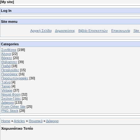
[
My site
]
Log In
Site menu
Αρχική Σελίδα
Δημοσιεύσεις
Βιβλίο Επισκεπτών
Επικοινωνία
Site 
Categories
Συνθέσεις
[198]
Άλογα
[22]
Βάρκες
[20]
Θάλασσες
[39]
Παιδιά
[18]
Πεταλούδες
[15]
Προσόψεις
[16]
Προσωπογραφίες
[30]
Τρένα
[4]
Tango
[4]
Vintage
[37]
Νεκρά Φύση
[32]
Σκύλοι-Γάτες
[25]
Διάφορα
[133]
From Other Site
[25]
PNG Stock
[28]
Home
»
Articles
»
Θεματικά
»
Διάφορα
Χειμωνιάτικο Τοπίο