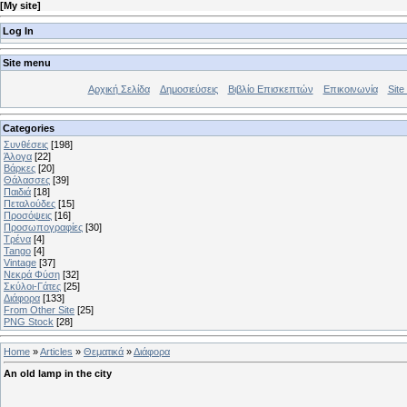
[
My site
]
Log In
Site menu
Αρχική Σελίδα
Δημοσιεύσεις
Βιβλίο Επισκεπτών
Επικοινωνία
Site 
Categories
Συνθέσεις
[198]
Άλογα
[22]
Βάρκες
[20]
Θάλασσες
[39]
Παιδιά
[18]
Πεταλούδες
[15]
Προσόψεις
[16]
Προσωπογραφίες
[30]
Τρένα
[4]
Tango
[4]
Vintage
[37]
Νεκρά Φύση
[32]
Σκύλοι-Γάτες
[25]
Διάφορα
[133]
From Other Site
[25]
PNG Stock
[28]
Home
»
Articles
»
Θεματικά
»
Διάφορα
An old lamp in the city