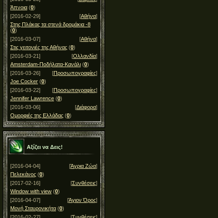
Άπνοια
(
0
)
[2016-02-29]
[
Αθήνα
]
Στης Πλάκας τα στενά δρομάκια -8
(
0
)
[2016-03-07]
[
Αθήνα
]
Στις γειτονιές της Αθήνας
(
0
)
[2016-03-21]
[
Ολλανδία
]
Amsterdam-Ποδήλατα-Κανάλι
(
0
)
[2016-03-26]
[
Προσωπογραφίες
]
Joe Cocker
(
0
)
[2016-03-22]
[
Προσωπογραφίες
]
Jennifer Lawrence
(
0
)
[2016-03-06]
[
Διάφορα
]
Ομορφιές της Ελλάδας
(
0
)
Αξίζει να Δεις!
[2016-04-04]
[
Άγρια Ζώα
]
Πελεκάνος
(
0
)
[2017-02-16]
[
Συνθέσεις
]
Window with view
(
0
)
[2016-04-07]
[
Άγιον Όρος
]
Μονή Σταυρονικήτα
(
0
)
[2016-02-27]
[
Συνθέσεις
]