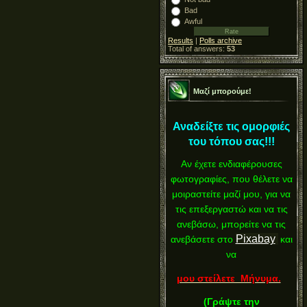
Bad
Awful
Results
|
Polls archive
Total of answers:
53
Μαζί μπορούμε!
Αναδείξτε τις ομορφιές
του τόπου σας!!!
Αν έχετε ενδιαφέρουσες
φωτογραφίες, που θέλετε να
μοιραστείτε μαζί μου, για να
τις επεξεργαστώ και να τις
ανεβάσω, μπορείτε να τις
Pixabay
ανεβάσετε στο
και
να
μου στείλετε Μήνυμα.
(
Γράψτε την