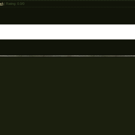
κή
|
Rating
:
0.0
/
0