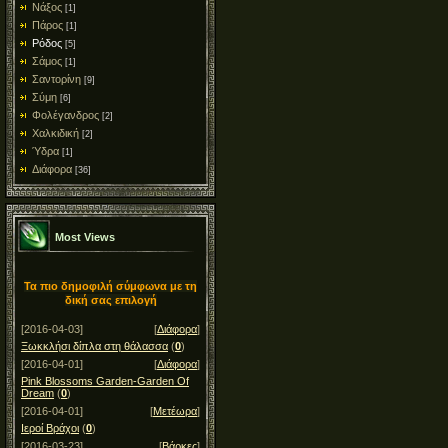
Νάξος
[1]
Πάρος
[1]
Ρόδος
[5]
Σάμος
[1]
Σαντορίνη
[9]
Σύμη
[6]
Φολέγανδρος
[2]
Χαλκιδική
[2]
Ύδρα
[1]
Διάφορα
[36]
Most Views
Τα πιο δημοφιλή σύμφωνα με τη
δική σας επιλογή
[2016-04-03]
[
Διάφορα
]
Ξωκκλήσι δίπλα στη θάλασσα
(
0
)
[2016-04-01]
[
Διάφορα
]
Pink Blossoms Garden-Garden Of
Dream
(
0
)
[2016-04-01]
[
Μετέωρα
]
Ιεροί Βράχοι
(
0
)
[2016-03-23]
[
Βάρκες
]