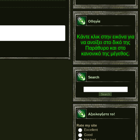
Οδηγία
Κάντε κλικ στην εικόνα για
να ανοίξει στο δικό της
Παράθυρο και στο
κανονικό της μέγεθος.
Search
Αξιολογήστε το!
Rate my site
Excellent
Good
Not bad