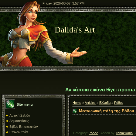
Friday, 2026-08-07, 3:57 PM
Dalida's Art
Αν κάποια εικόνα θίγει προσω
Home
»
Articles
»
Ελλάδα
»
Ρόδος
Site menu
Μεσαιωνική πόλη της Ρόδου
Αρχική Σελίδα
Δημοσιεύσεις
Βιβλίο Επισκεπτών
Επικοινωνία
Category
:
Ρόδος
|
Added by
:
ranakikana
(