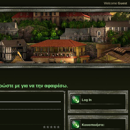
Welcome
Guest
ρώστε με για να την αφαιρέσω.
Log In
Κοινοποιήστε: