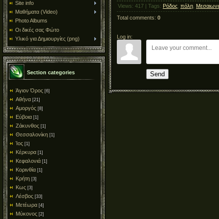
Site info
Views
:
417
|
Tags
:
Ρόδος
,
πόλη
,
Μεσαιωνι
Μαθήματα (Video)
Total comments
:
0
Photo Albums
Οι δικές σας Φώτο
Log in:
Υλικό για Δημιουργίες (png)
Section categories
Send
Άγιον Όρος
[6]
Αθήνα
[21]
Αμοργός
[8]
Εύβοια
[1]
Ζάκυνθος
[1]
Θεσσαλονίκη
[1]
Ίος
[1]
Κέρκυρα
[1]
Κεφαλονιά
[1]
Κορινθία
[1]
Κρήτη
[3]
Κως
[3]
Λέσβος
[33]
Μετέωρα
[4]
Μύκονος
[2]