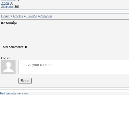
Ύδρα
[1]
Διάφορα
[36]
Home
»
Articles
»
Ελλάδα
»
Διάφορα
Καλοκαίρι
Total comments
:
0
Log in:
Send
Full website version