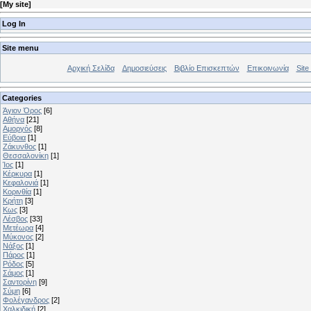
[
My site
]
Log In
Site menu
Αρχική Σελίδα
Δημοσιεύσεις
Βιβλίο Επισκεπτών
Επικοινωνία
Site 
Categories
Άγιον Όρος
[6]
Αθήνα
[21]
Αμοργός
[8]
Εύβοια
[1]
Ζάκυνθος
[1]
Θεσσαλονίκη
[1]
Ίος
[1]
Κέρκυρα
[1]
Κεφαλονιά
[1]
Κορινθία
[1]
Κρήτη
[3]
Κως
[3]
Λέσβος
[33]
Μετέωρα
[4]
Μύκονος
[2]
Νάξος
[1]
Πάρος
[1]
Ρόδος
[5]
Σάμος
[1]
Σαντορίνη
[9]
Σύμη
[6]
Φολέγανδρος
[2]
Χαλκιδική
[2]