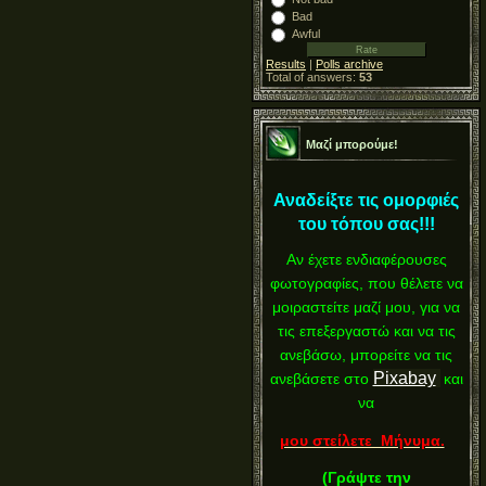
Bad
Awful
Results
|
Polls archive
Total of answers:
53
Μαζί μπορούμε!
Αναδείξτε τις ομορφιές
του τόπου σας!!!
Αν έχετε ενδιαφέρουσες
φωτογραφίες, που θέλετε να
μοιραστείτε μαζί μου, για να
τις επεξεργαστώ και να τις
ανεβάσω, μπορείτε να τις
Pixabay
ανεβάσετε στο
και
να
μου στείλετε Μήνυμα.
(
Γράψτε την