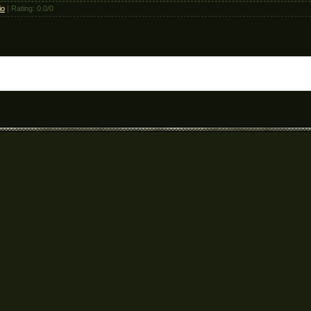
io
|
Rating
:
0.0
/
0