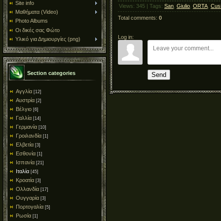
Site info
Views
:
345
|
Tags
:
San
,
Giulio
,
ORTA
,
Cus
Μαθήματα (Video)
Total comments
:
0
Photo Albums
Οι δικές σας Φώτο
Log in:
Υλικό για Δημιουργίες (png)
Section categories
Send
Αγγλία
[12]
Αυστρία
[2]
Βέλγιο
[6]
Γαλλία
[14]
Γερμανία
[10]
Γροιλανδία
[1]
Ελβετία
[3]
Εσθονία
[1]
Ισπανία
[21]
Ιταλία
[45]
Κροατία
[3]
Ολλανδία
[17]
Ουγγαρία
[3]
Πορτογαλία
[5]
Ρωσία
[1]