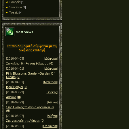
Σουηδία
[1]
Σλοβενία
[1]
Τσεχία
[4]
Most Views
Τα πιο δημοφιλή σύμφωνα με τη
δική σας επιλογή
[2016-04-03]
[
Διάφορα
]
Ξωκκλήσι δίπλα στη θάλασσα
(
0
)
[2016-04-01]
[
Διάφορα
]
Pink Blossoms Garden-Garden Of
Dream
(
0
)
[2016-04-01]
[
Μετέωρα
]
Ιεροί Βράχοι
(
0
)
[2016-03-23]
[
Βάρκες
]
Άπνοια
(
0
)
[2016-02-29]
[
Αθήνα
]
Στης Πλάκας τα στενά δρομάκια -8
(
0
)
[2016-03-07]
[
Αθήνα
]
Στις γειτονιές της Αθήνας
(
0
)
[2016-03-21]
[
Ολλανδία
]