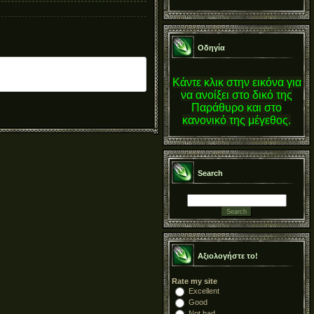
Οδηγία
Κάντε κλικ στην εικόνα για
να ανοίξει στο δικό της
Παράθυρο και στο
κανονικό της μέγεθος.
Search
Αξιολογήστε το!
Rate my site
Excellent
Good
Not bad