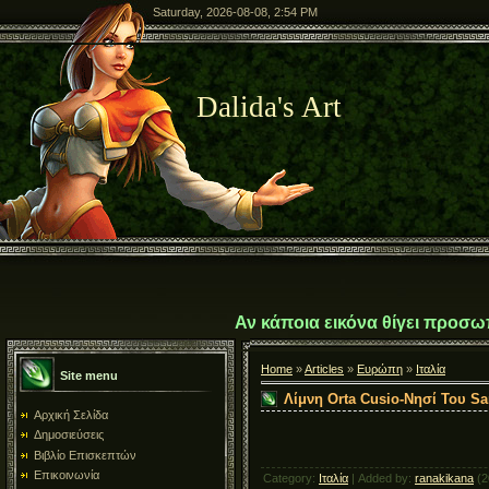
Saturday, 2026-08-08, 2:54 PM
Dalida's Art
Αν κάποια εικόνα θίγει προσω
Home
»
Articles
»
Ευρώπη
»
Ιταλία
Site menu
Λίμνη Orta Cusio-Νησί Του Sa
Αρχική Σελίδα
Δημοσιεύσεις
Βιβλίο Επισκεπτών
Επικοινωνία
Category
:
Ιταλία
|
Added by
:
ranakikana
(2