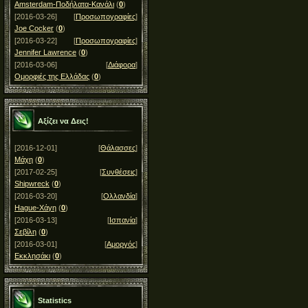
Amsterdam-Ποδήλατα-Κανάλι
(
0
)
[2016-03-26]
[
Προσωπογραφίες
]
Joe Cocker
(
0
)
[2016-03-22]
[
Προσωπογραφίες
]
Jennifer Lawrence
(
0
)
[2016-03-06]
[
Διάφορα
]
Ομορφιές της Ελλάδας
(
0
)
Αξίζει να Δεις!
[2016-12-01]
[
Θάλασσες
]
Μάχη
(
0
)
[2017-02-25]
[
Συνθέσεις
]
Shipwreck
(
0
)
[2016-03-20]
[
Ολλανδία
]
Hague-Χάγη
(
0
)
[2016-03-13]
[
Ισπανία
]
Σεβίλη
(
0
)
[2016-03-01]
[
Αμοργός
]
Εκκλησάκι
(
0
)
Statistics