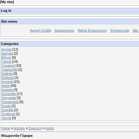
[
My site
]
Log In
Site menu
Αρχική Σελίδα
Δημοσιεύσεις
Βιβλίο Επισκεπτών
Επικοινωνία
Site 
Categories
Αγγλία
[12]
Αυστρία
[2]
Βέλγιο
[6]
Γαλλία
[14]
Γερμανία
[10]
Γροιλανδία
[1]
Ελβετία
[3]
Εσθονία
[1]
Ισπανία
[21]
Ιταλία
[45]
Κροατία
[3]
Ολλανδία
[17]
Ουγγαρία
[3]
Πορτογαλία
[5]
Ρωσία
[1]
Σουηδία
[1]
Σλοβενία
[1]
Τσεχία
[4]
Home
»
Articles
»
Ευρώπη
»
Ιταλία
Φλωρεντία-Γέφυρα