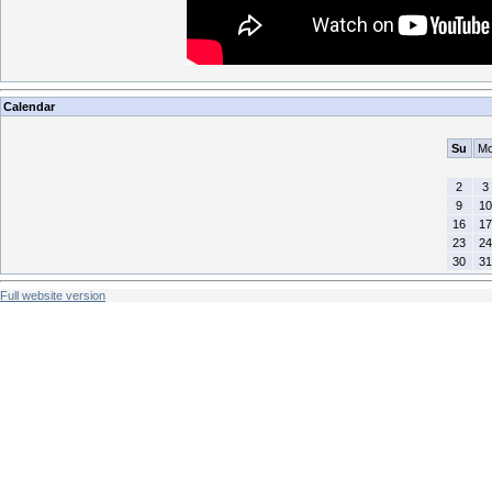
Calendar
Su
M
2
3
9
10
16
17
23
24
30
31
Full website version