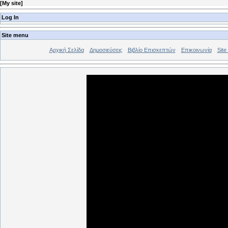
[
My site
]
Log In
Site menu
Αρχική Σελίδα
Δημοσιεύσεις
Βιβλίο Επισκεπτών
Επικοινωνία
Site 